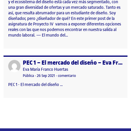
y el ecosistema del diseño está cada vez más segmentado, con
una gran diversidad de ofertas y un mercado saturado. Tanto es
así, que resulta abrumador para un estudiante de diseño. Soy
diseñador, pero ¿diseñador de qué? En este primer post de la
asignatura de Proyecto IV vamos a exponer diferentes opciones
reales con las que nos podemos encontrar en nuestra salida al
mundo laboral. — El mundo del…
PEC 1 – El mercado del diseño – Eva Franco
Publicado por
Publicado por
Eva Maria Franco Huertas
Visibilidad:
Fecha de publicación
29 septiembre, 2021 1:44 am
en PEC 1 – El mercado del diseño –
Pública
-
26 Sep 2021
-
comentario
PEC 1 - El mercado del diseño …