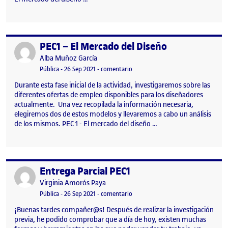
PEC1 – El Mercado del Diseño
Publicado por
Publicado por
Alba Muñoz García
Visibilidad:
Fecha de publicación
26 septiembre, 2021 7:32 pm
en PEC1 – El Mercado del Diseño
Pública
-
26 Sep 2021
-
comentario
Durante esta fase inicial de la actividad, investigaremos sobre las
diferentes ofertas de empleo disponibles para los diseñadores
actualmente. Una vez recopilada la información necesaria,
elegiremos dos de estos modelos y llevaremos a cabo un análisis
de los mismos. PEC 1 - El mercado del diseño …
Entrega Parcial PEC1
Publicado por
Publicado por
Virginia Amorós Paya
Visibilidad:
Fecha de publicación
en Entrega Parcial PEC1
Pública
-
26 Sep 2021
-
comentario
¡Buenas tardes compañer@s! Después de realizar la investigación
previa, he podido comprobar que a día de hoy, existen muchas