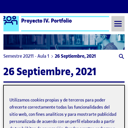
Logo Ágora
Proyecto IV. Portfolio
Saltar al contenido
Semestre 20211 - Aula 1
26 Septiembre, 2021
26 Septiembre, 2021
El mercado del diseño
Publicado por
Publicado por
Silvia Gimenez Segovia
Utilizamos
cookies
propias y de terceros para poder
Visibilidad:
Fecha de publicación
en El mercado del diseño
Pública
-
26 Sep 2021
-
comentario
ofrecerte correctamente todas las funcionalidades del
PEC 1 - El mercado del diseño …
sitio web, con fines analíticos y para mostrarte publicidad
personalizada de acuerdo con un perfil elaborado a partir