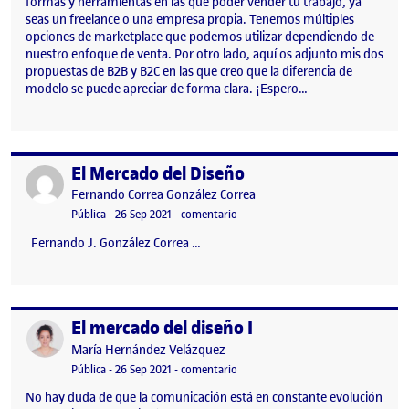
formas y herramientas en las que poder vender tu trabajo, ya
seas un freelance o una empresa propia. Tenemos múltiples
opciones de marketplace que podemos utilizar dependiendo de
nuestro enfoque de venta. Por otro lado, aquí os adjunto mis dos
propuestas de B2B y B2C en las que creo que la diferencia de
modelo se puede apreciar de forma clara. ¡Espero…
El Mercado del Diseño
Publicado por
Publicado por
Fernando Correa González Correa
Visibilidad:
Fecha de publicación
en El Mercado del Diseño
Pública
-
26 Sep 2021
-
comentario
Fernando J. González Correa …
El mercado del diseño I
Publicado por
Publicado por
María Hernández Velázquez
Visibilidad:
Fecha de publicación
26 septiembre, 2021 11:06 am
en El mercado del diseño I
Pública
-
26 Sep 2021
-
comentario
No hay duda de que la comunicación está en constante evolución