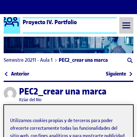
Logo Ágora
Proyecto IV. Portfolio
Saltar al contenido
Semestre 20211 - Aula 1
PEC2_crear una marca
Navegación de entradas
: PEC 2_Entrega parcial_Maria Tinoco
: PEC
Anterior
Siguiente
PEC2_crear una marca
Publicado por
Publicado por
Itziar del Río
Visibilidad:
Fecha de publicación
17 octubre, 2021 1:54 pm
en PEC2_crear una marca
Pública
-
17 Oct 2021
-
1 comentario
Utilizamos
cookies
propias y de terceros para poder
ofrecerte correctamente todas las funcionalidades del
sitio web, con fines analíticos y para mostrarte publicidad