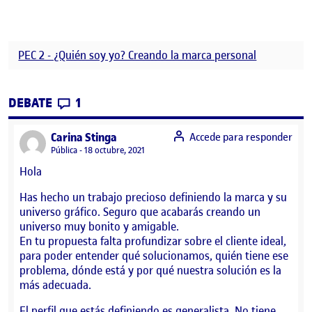
PEC 2 - ¿Quién soy yo? Creando la marca personal
CONTRIBUTIONS
EN PEC2_CREAR UNA MARCA
DEBATE
1
says:
Carina Stinga
Accede para responder
Visibilidad:
Pública
18 octubre, 2021
Hola
Has hecho un trabajo precioso definiendo la marca y su
universo gráfico. Seguro que acabarás creando un
universo muy bonito y amigable.
En tu propuesta falta profundizar sobre el cliente ideal,
para poder entender qué solucionamos, quién tiene ese
problema, dónde está y por qué nuestra solución es la
más adecuada.
El perfil que estás definiendo es generalista. No tiene