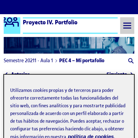
Logo Ágora
Proyecto IV. Portfolio
Saltar al contenido
Semestre 20211 - Aula 1
PEC 4 – Mi portafolio
Navegación de entradas
: PEC 4_Mi portafolio
: PEC
Anterior
Siguiente
PEC 4 – Mi portafolio
Publicado por
Utilizamos
cookies
propias y de terceros para poder
ofrecerte correctamente todas las funcionalidades del
Publicado por
María Hernández Velázquez
sitio web, con fines analíticos y para mostrarte publicidad
Visibilidad:
Fecha de publicación
en PEC 4 – Mi portafolio
Pública
-
16 Dic 2021
-
comentario
personalizada de acuerdo con un perfil elaborado a partir
de tus hábitos de navegación. Puedes aceptar, rechazar o
Hola a todos y todas,
configurar tus preferencias haciendo clic abajo, u obtener
más información en nuestra
política de cookies.