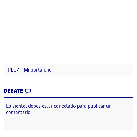
PEC 4 - Mi portafolio
CONTRIBUTION
0
EN PEC 4 – MI PORTAFOLIO
DEBATE
Lo siento, debes estar
conectado
para publicar un
comentario.